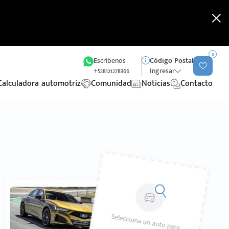
0
Escríbenos
Código Postal
+528121278366
Ingresar
Calculadora automotriz
Comunidad
Noticias
Contacto