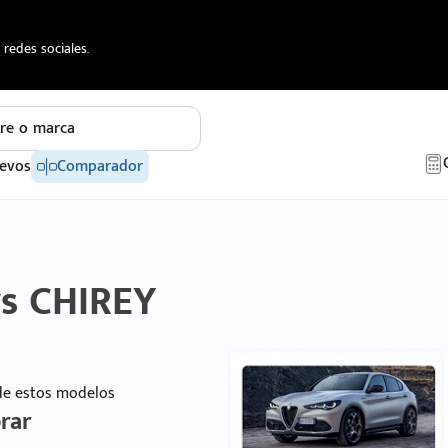
redes sociales.
re o marca
evos
Comparador
vs CHIREY
 de estos modelos
rar