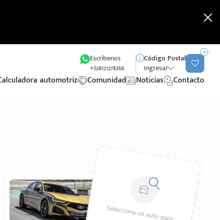
0
Escríbenos
Código Postal
+528121278366
Ingresar
Calculadora automotriz
Comunidad
Noticias
Contacto