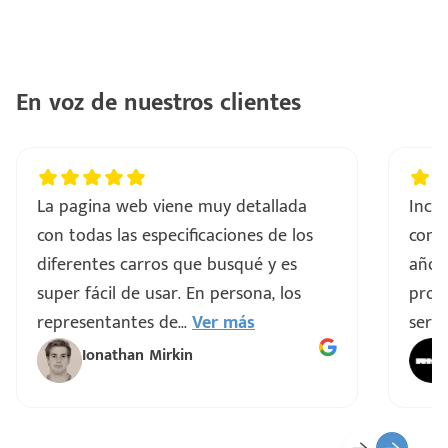
En voz de nuestros clientes
La pagina web viene muy detallada
Incre
con todas las especificaciones de los
comp
diferentes carros que busqué y es
años
super fácil de usar. En persona, los
proce
representantes de
...
Ver más
servi
Ionathan Mirkin