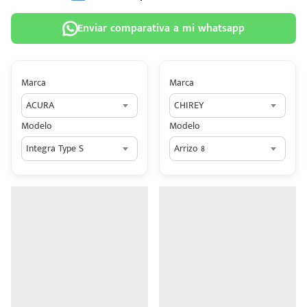
Enviar comparativa a mi whatsapp
Marca
Marca
 tu
ACURA
CHIREY
tiva
Modelo
Modelo
ada.
Integra Type S
Arrizo 8
n
z?
n
n Hey
ede
 una
édito