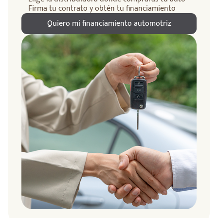
Firma tu contrato y obtén tu financiamiento
Quiero mi financiamiento automotriz
ndo
amos