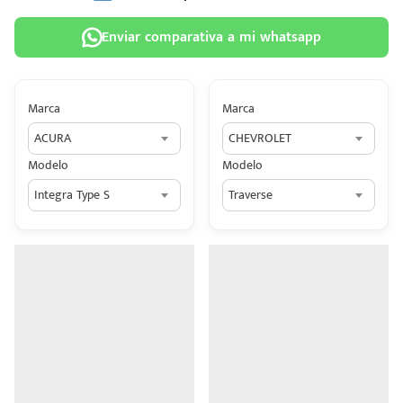
Enviar comparativa a mi whatsapp
Marca
Marca
 tu
ACURA
CHEVROLET
tiva
Modelo
Modelo
ada.
Integra Type S
Traverse
n
z?
n
n Hey
ede
 una
édito