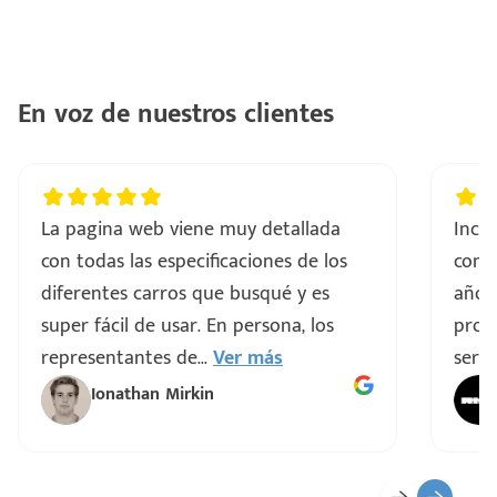
En voz de nuestros clientes
La pagina web viene muy detallada
Incre
con todas las especificaciones de los
comp
diferentes carros que busqué y es
años
super fácil de usar. En persona, los
proce
representantes de
...
Ver más
servi
Ionathan Mirkin