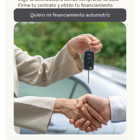
Firma tu contrato y obtén tu financiamiento
Quiero mi financiamiento automotriz
ndo
amos