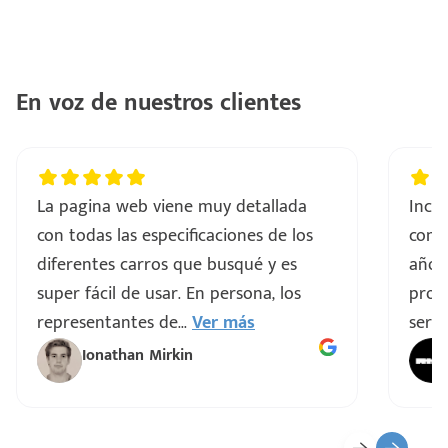
En voz de nuestros clientes
La pagina web viene muy detallada
Incre
con todas las especificaciones de los
comp
diferentes carros que busqué y es
años
super fácil de usar. En persona, los
proce
representantes de
...
Ver más
servi
Ionathan Mirkin