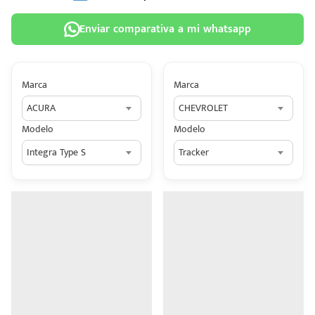
Enviar comparativa a mi whatsapp
Marca
Marca
 tu
ACURA
CHEVROLET
tiva
Modelo
Modelo
ada.
Integra Type S
Tracker
n
z?
n
n Hey
ede
 una
édito