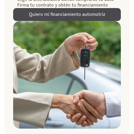
Firma tu contrato y obtén tu financiamiento
Quiero mi financiamiento automotriz
ndo
amos