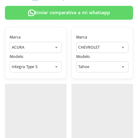
Enviar comparativa a mi whatsapp
Marca
Marca
 tu
ACURA
CHEVROLET
tiva
Modelo
Modelo
ada.
Integra Type S
Tahoe
n
z?
n
n Hey
ede
 una
édito