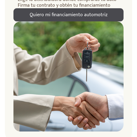
Firma tu contrato y obtén tu financiamiento
Quiero mi financiamiento automotriz
ndo
amos