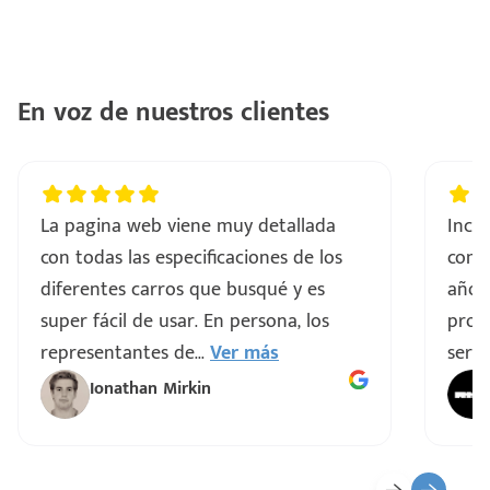
En voz de nuestros clientes
La pagina web viene muy detallada
Incre
con todas las especificaciones de los
comp
diferentes carros que busqué y es
años
super fácil de usar. En persona, los
proce
representantes de
...
Ver más
servi
Ionathan Mirkin