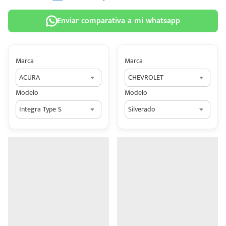
Enviar comparativa a mi whatsapp
Marca
Marca
 tu
ACURA
CHEVROLET
tiva
Modelo
Modelo
ada.
Integra Type S
Silverado
n
z?
n
n Hey
ede
 una
édito