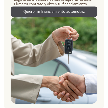
Firma tu contrato y obtén tu financiamiento
Quiero mi financiamiento automotriz
ndo
amos