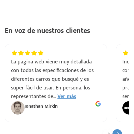
En voz de nuestros clientes
La pagina web viene muy detallada
Incre
con todas las especificaciones de los
comp
diferentes carros que busqué y es
años
super fácil de usar. En persona, los
proce
representantes de
...
Ver más
servi
Ionathan Mirkin