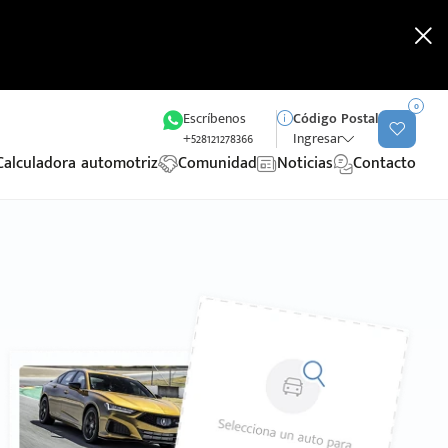
0
Escríbenos
Código Postal
+528121278366
Ingresar
Calculadora automotriz
Comunidad
Noticias
Contacto