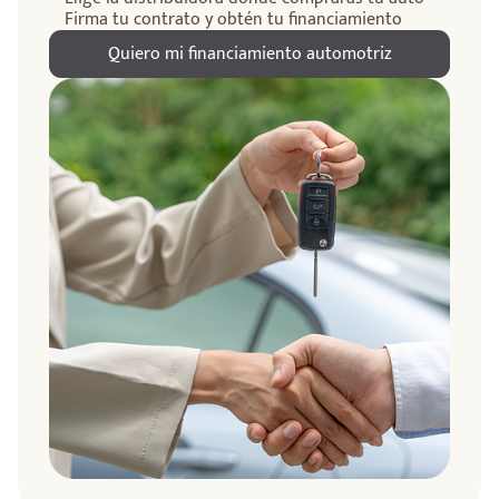
Firma tu contrato y obtén tu financiamiento
Quiero mi financiamiento automotriz
ndo
amos