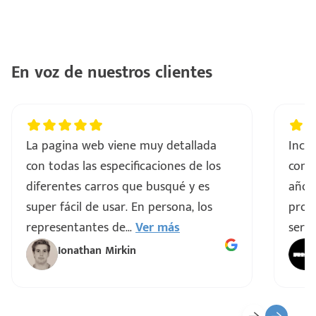
En voz de nuestros clientes
La pagina web viene muy detallada
Incre
con todas las especificaciones de los
comp
diferentes carros que busqué y es
años
super fácil de usar. En persona, los
proce
representantes de
...
Ver más
servi
Ionathan Mirkin