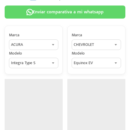
Enviar comparativa a mi whatsapp
Marca
Marca
 tu
ACURA
CHEVROLET
tiva
Modelo
Modelo
ada.
Integra Type S
Equinox EV
n
z?
n
n Hey
ede
 una
édito