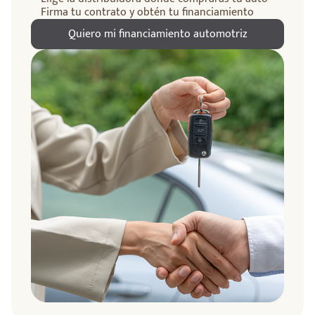
Firma tu contrato y obtén tu financiamiento
Quiero mi financiamiento automotriz
ndo
amos