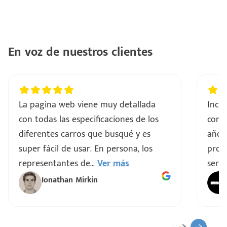
En voz de nuestros clientes
La pagina web viene muy detallada
Incre
con todas las especificaciones de los
comp
diferentes carros que busqué y es
años
super fácil de usar. En persona, los
proce
representantes de
...
Ver más
servi
Ionathan Mirkin