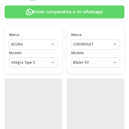
Enviar comparativa a mi whatsapp
Marca
Marca
 tu
ACURA
CHEVROLET
tiva
Modelo
Modelo
ada.
Integra Type S
Blazer EV
n
z?
n
n Hey
ede
 una
édito