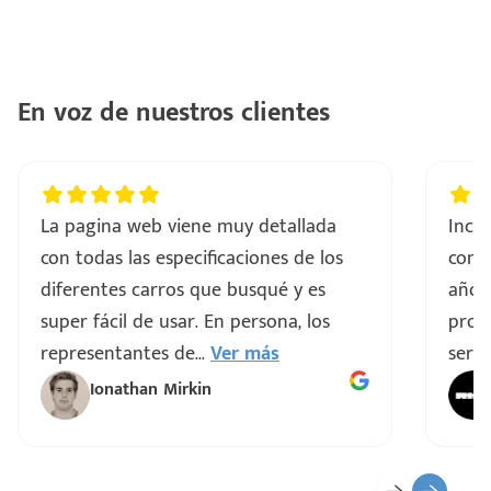
En voz de nuestros clientes
La pagina web viene muy detallada
Incre
con todas las especificaciones de los
comp
diferentes carros que busqué y es
años
super fácil de usar. En persona, los
proce
representantes de
...
Ver más
servi
Ionathan Mirkin