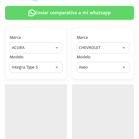
Enviar comparativa a mi whatsapp
Marca
Marca
 tu
ACURA
CHEVROLET
tiva
Modelo
Modelo
ada.
Integra Type S
Aveo
n
z?
n
n Hey
ede
 una
édito