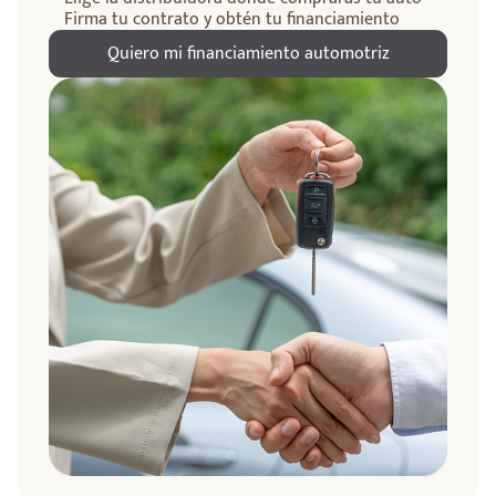
Firma tu contrato y obtén tu financiamiento
Quiero mi financiamiento automotriz
ndo
amos