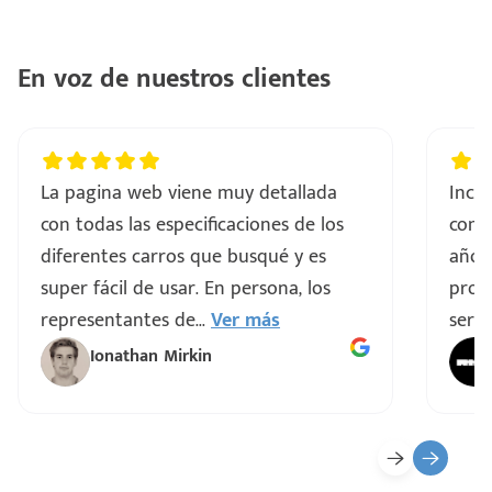
En voz de nuestros clientes
La pagina web viene muy detallada
Incre
con todas las especificaciones de los
comp
diferentes carros que busqué y es
años
super fácil de usar. En persona, los
proce
representantes de
...
Ver más
servi
Ionathan Mirkin