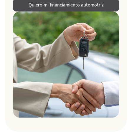
Quiero mi financiamiento automotriz
ndo
amos
de