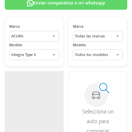
Enviar comparativa a mi whatsapp
Marca
Marca
ACURA
Todas las marcas
 tu
Modelo
Modelo
tiva
Integra Type S
Todos los modelos
ada.
n
z?
n
n Hey
Selecciona un
ede
auto para
 una
comparar
édito