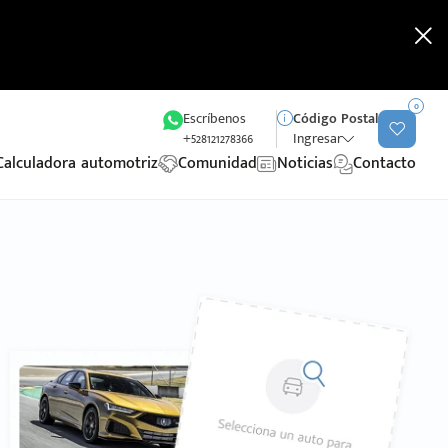
0
Escríbenos
Código Postal
+528121278366
Ingresar
Calculadora automotriz
Comunidad
Noticias
Contacto