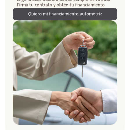
Firma tu contrato y obtén tu financiamiento
Quiero mi financiamiento automotriz
ndo
amos