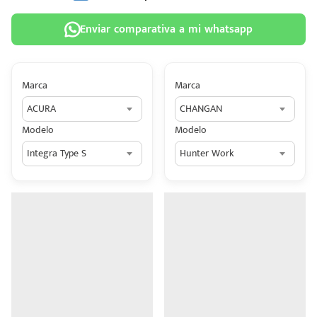
Enviar comparativa a mi whatsapp
Marca
Marca
 tu
ACURA
CHANGAN
tiva
Modelo
Modelo
ada.
Integra Type S
Hunter Work
n
z?
n
n Hey
ede
 una
édito