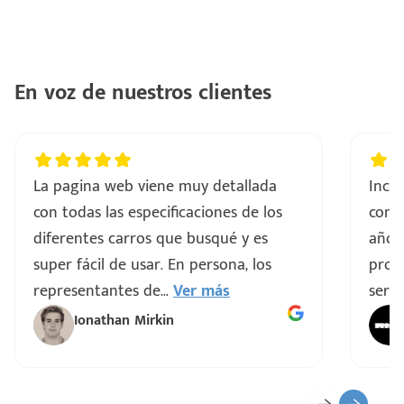
En voz de nuestros clientes
La pagina web viene muy detallada
Incre
con todas las especificaciones de los
comp
diferentes carros que busqué y es
años
super fácil de usar. En persona, los
proce
representantes de
...
Ver más
servi
Ionathan Mirkin