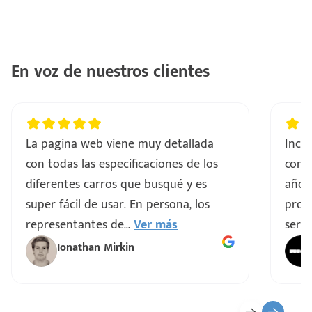
ntes
..
a
En voz de nuestros clientes
vo
La pagina web viene muy detallada
Incre
ar
con todas las especificaciones de los
comp
diferentes carros que busqué y es
años
super fácil de usar. En persona, los
proce
representantes de
...
Ver más
servi
Ionathan Mirkin
o
ado)