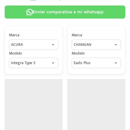
Enviar comparativa a mi whatsapp
Marca
Marca
 tu
ACURA
CHANGAN
tiva
Modelo
Modelo
ada.
Integra Type S
Eado Plus
n
z?
n
n Hey
ede
 una
édito