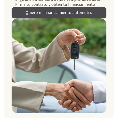
Firma tu contrato y obtén tu financiamiento
Quiero mi financiamiento automotriz
ndo
amos