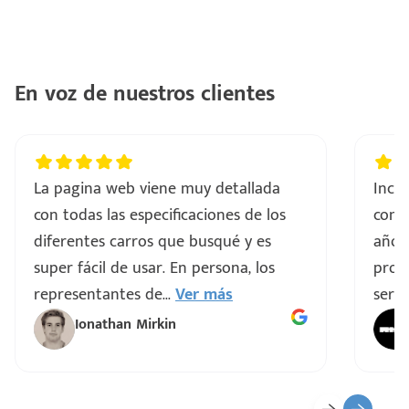
En voz de nuestros clientes
La pagina web viene muy detallada
Incre
con todas las especificaciones de los
comp
diferentes carros que busqué y es
años
super fácil de usar. En persona, los
proce
representantes de
...
Ver más
servi
Ionathan Mirkin