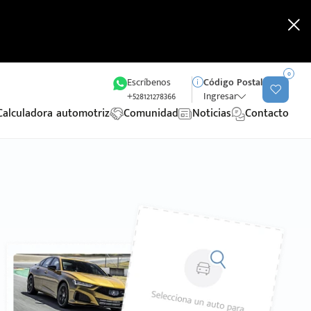
0
Escríbenos
Código Postal
+528121278366
Ingresar
Calculadora automotriz
Comunidad
Noticias
Contacto