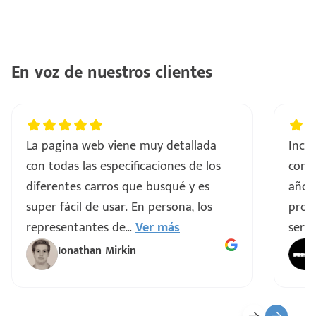
En voz de nuestros clientes
La pagina web viene muy detallada
Incre
con todas las especificaciones de los
comp
diferentes carros que busqué y es
años
super fácil de usar. En persona, los
proce
representantes de
...
Ver más
servi
Ionathan Mirkin