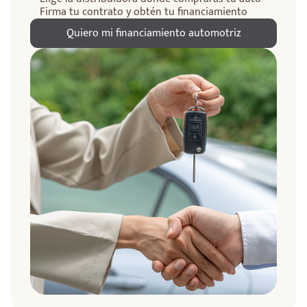
Firma tu contrato y obtén tu financiamiento
Quiero mi financiamiento automotriz
ndo
amos