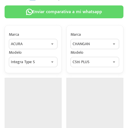
Enviar comparativa a mi whatsapp
Marca
Marca
 tu
ACURA
CHANGAN
tiva
Modelo
Modelo
ada.
Integra Type S
CS95 PLUS
n
z?
n
n Hey
ede
 una
édito