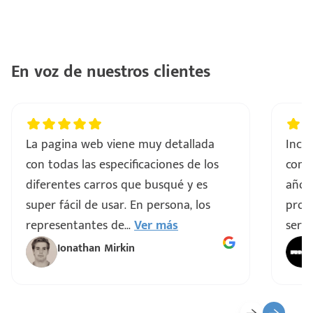
En voz de nuestros clientes
La pagina web viene muy detallada
Incre
con todas las especificaciones de los
comp
diferentes carros que busqué y es
años
super fácil de usar. En persona, los
proce
representantes de
...
Ver más
servi
Ionathan Mirkin