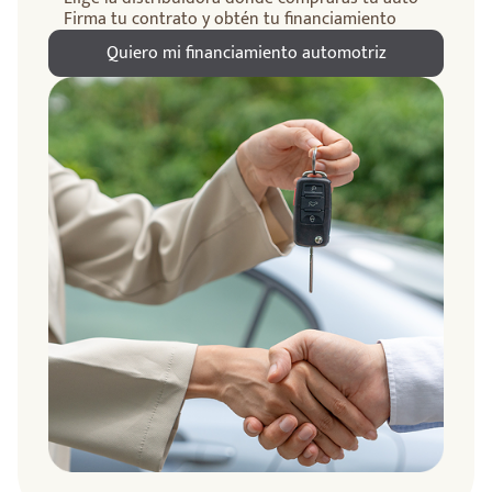
Firma tu contrato y obtén tu financiamiento
Quiero mi financiamiento automotriz
ndo
amos