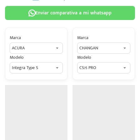
Enviar comparativa a mi whatsapp
Marca
Marca
 tu
ACURA
CHANGAN
tiva
Modelo
Modelo
ada.
Integra Type S
CS75 PRO
n
z?
n
n Hey
ede
 una
édito