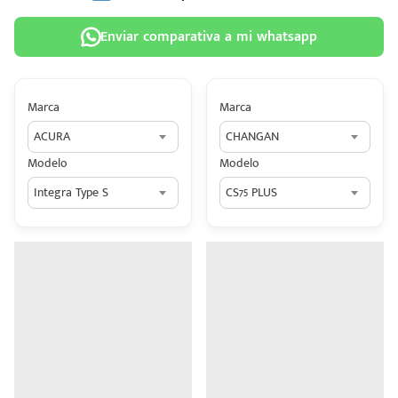
Enviar comparativa a mi whatsapp
Marca
Marca
 tu
ACURA
CHANGAN
tiva
Modelo
Modelo
ada.
Integra Type S
CS75 PLUS
n
z?
n
n Hey
ede
 una
édito