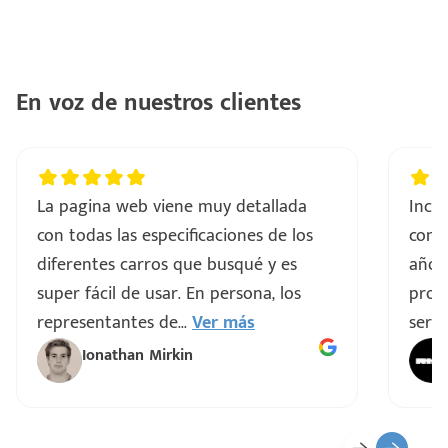
En voz de nuestros clientes
La pagina web viene muy detallada
Incre
con todas las especificaciones de los
comp
diferentes carros que busqué y es
años
super fácil de usar. En persona, los
proce
representantes de
...
Ver más
servi
Ionathan Mirkin