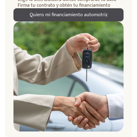
Firma tu contrato y obtén tu financiamiento
Quiero mi financiamiento automotriz
ndo
amos