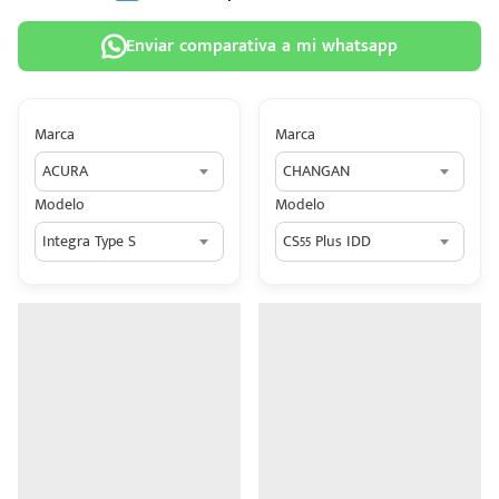
Enviar comparativa a mi whatsapp
Marca
Marca
 tu
ACURA
CHANGAN
tiva
Modelo
Modelo
ada.
Integra Type S
CS55 Plus IDD
n
z?
n
n Hey
ede
 una
édito