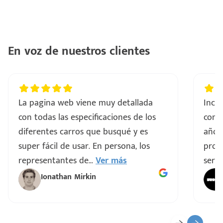
En voz de nuestros clientes
La pagina web viene muy detallada
Incre
con todas las especificaciones de los
comp
diferentes carros que busqué y es
años
super fácil de usar. En persona, los
proce
representantes de
...
Ver más
servi
Ionathan Mirkin