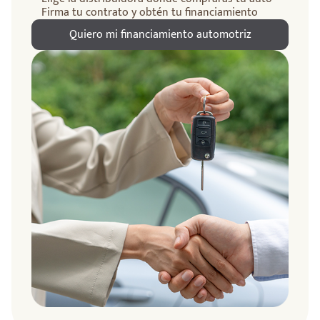
Firma tu contrato y obtén tu financiamiento
Quiero mi financiamiento automotriz
ndo
amos