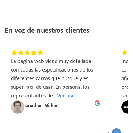
En voz de nuestros clientes
La pagina web viene muy detallada
Incre
con todas las especificaciones de los
comp
diferentes carros que busqué y es
años
super fácil de usar. En persona, los
proce
representantes de
...
Ver más
servi
Ionathan Mirkin