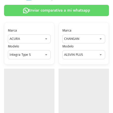
Enviar comparativa a mi whatsapp
Marca
Marca
 tu
ACURA
CHANGAN
tiva
Modelo
Modelo
ada.
Integra Type S
ALSVIN PLUS
n
z?
n
n Hey
ede
 una
édito