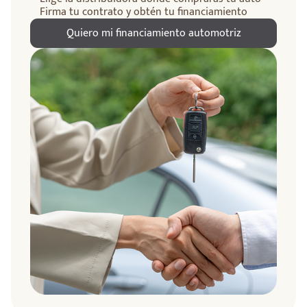
Firma tu contrato y obtén tu financiamiento
Quiero mi financiamiento automotriz
ndo
amos