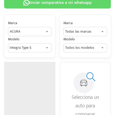
Enviar comparativa a mi whatsapp
Marca
Marca
ACURA
Todas las marcas
 tu
Modelo
Modelo
tiva
Integra Type S
Todos los modelos
ada.
n
z?
n
n Hey
Selecciona un
ede
auto para
 una
comparar
édito