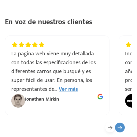
En voz de nuestros clientes
La pagina web viene muy detallada
Incre
con todas las especificaciones de los
comp
diferentes carros que busqué y es
años
super fácil de usar. En persona, los
proce
representantes de
...
Ver más
servi
Ionathan Mirkin