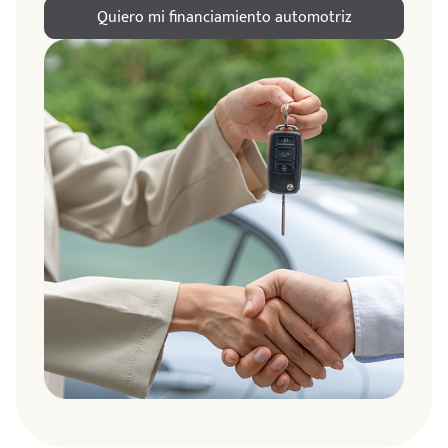
Quiero mi financiamiento automotriz
ndo
amos
de