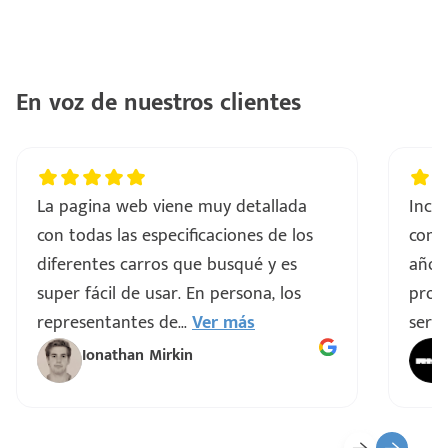
ntes
..
a
En voz de nuestros clientes
vo
La pagina web viene muy detallada
Incre
ar
con todas las especificaciones de los
comp
diferentes carros que busqué y es
años
super fácil de usar. En persona, los
proce
representantes de
...
Ver más
servi
Ionathan Mirkin
o
ado)