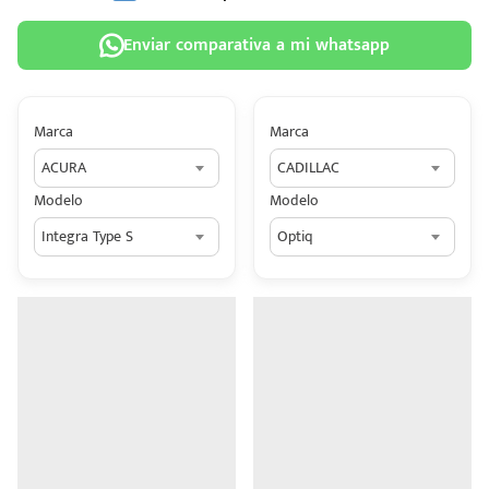
Enviar comparativa a mi whatsapp
Marca
Marca
 tu
ACURA
CADILLAC
tiva
Modelo
Modelo
ada.
Integra Type S
Optiq
n
z?
n
n Hey
ede
 una
édito