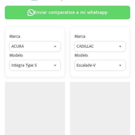
Enviar comparativa a mi whatsapp
Marca
Marca
 tu
ACURA
CADILLAC
tiva
Modelo
Modelo
ada.
Integra Type S
Escalade-V
n
z?
n
n Hey
ede
 una
édito