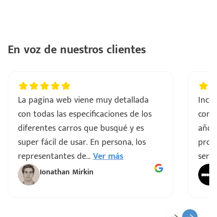
En voz de nuestros clientes
La pagina web viene muy detallada
Incre
con todas las especificaciones de los
comp
diferentes carros que busqué y es
años
super fácil de usar. En persona, los
proce
representantes de
...
Ver más
servi
Ionathan Mirkin