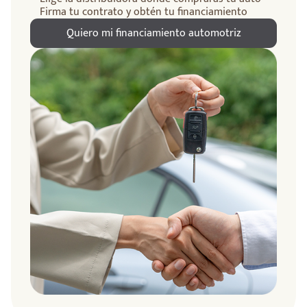
Firma tu contrato y obtén tu financiamiento
Quiero mi financiamiento automotriz
ndo
amos