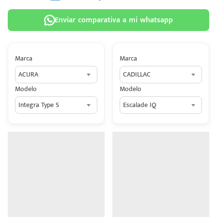
Enviar comparativa a mi whatsapp
Marca
Marca
 tu
ACURA
CADILLAC
tiva
Modelo
Modelo
ada.
Integra Type S
Escalade IQ
n
z?
n
n Hey
ede
 una
édito