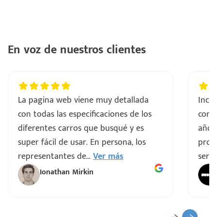
En voz de nuestros clientes
La pagina web viene muy detallada
Incre
con todas las especificaciones de los
comp
diferentes carros que busqué y es
años
super fácil de usar. En persona, los
proce
representantes de
...
Ver más
servi
Ionathan Mirkin