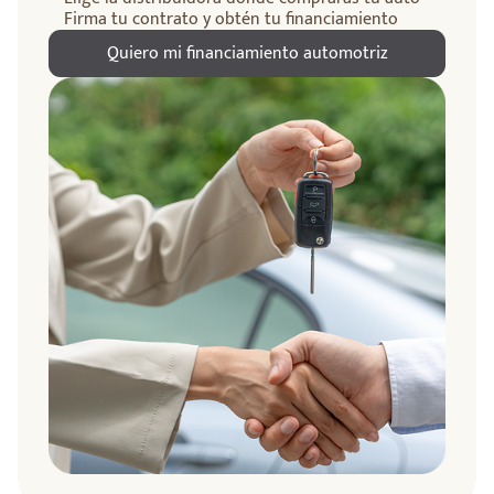
Firma tu contrato y obtén tu financiamiento
Quiero mi financiamiento automotriz
ndo
amos