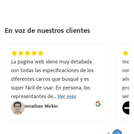
En voz de nuestros clientes
La pagina web viene muy detallada
Incre
con todas las especificaciones de los
comp
diferentes carros que busqué y es
años
super fácil de usar. En persona, los
proce
representantes de
...
Ver más
servi
Ionathan Mirkin