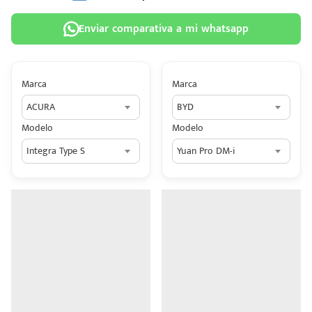
Enviar comparativa a mi whatsapp
Marca
Marca
 tu
ACURA
BYD
tiva
Modelo
Modelo
ada.
Integra Type S
Yuan Pro DM-i
n
z?
n
n Hey
ede
 una
édito