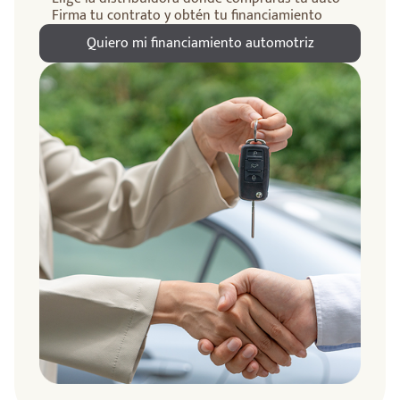
Firma tu contrato y obtén tu financiamiento
Quiero mi financiamiento automotriz
ndo
amos