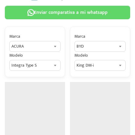
Enviar comparativa a mi whatsapp
Marca
Marca
 tu
ACURA
BYD
tiva
Modelo
Modelo
ada.
Integra Type S
King DM-i
n
z?
n
n Hey
ede
 una
édito