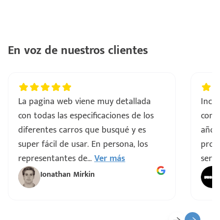
ntes
..
a
En voz de nuestros clientes
vo
La pagina web viene muy detallada
Incre
ar
con todas las especificaciones de los
comp
diferentes carros que busqué y es
años
super fácil de usar. En persona, los
proce
representantes de
...
Ver más
servi
Ionathan Mirkin
o
ado)