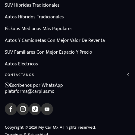
SUV Híbridas Tradicionales
Autos Híbridos Tradicionales
Pickups Medianas Más Populares
Autos Y Camionetas Con Mejor Valor De Reventa
SUV Familiares Con Mejor Espacio Y Precio
Autos Eléctricos
CONTÁCTANOS
Escríbenos por WhatsApp
plataforma@carplus.mx
ndo
Copyright © 2026 My Car Mx All rights reserved.
amos
Terminos & Privacidad