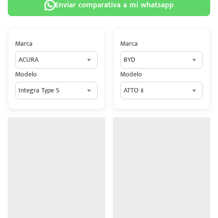
Enviar comparativa a mi whatsapp
Marca
Marca
ACURA
BYD
 tu
Modelo
Modelo
tiva
Integra Type S
ATTO 8
ada.
n
z?
n
n Hey
ede
 una
édito