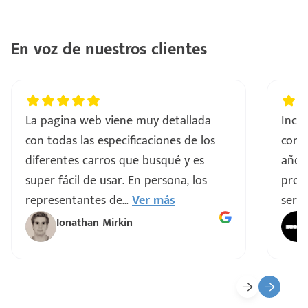
..
En voz de nuestros clientes
a
vo
La pagina web viene muy detallada
Incre
con todas las especificaciones de los
comp
ar
diferentes carros que busqué y es
años
super fácil de usar. En persona, los
proce
representantes de
...
Ver más
servi
Ionathan Mirkin
o
ado)