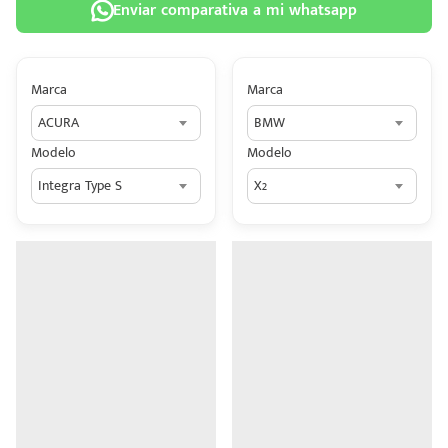
Enviar comparativa a mi whatsapp
Marca
Marca
ACURA
BMW
 tu
Modelo
Modelo
tiva
Integra Type S
X2
ada.
n
z?
n
n Hey
ede
 una
édito