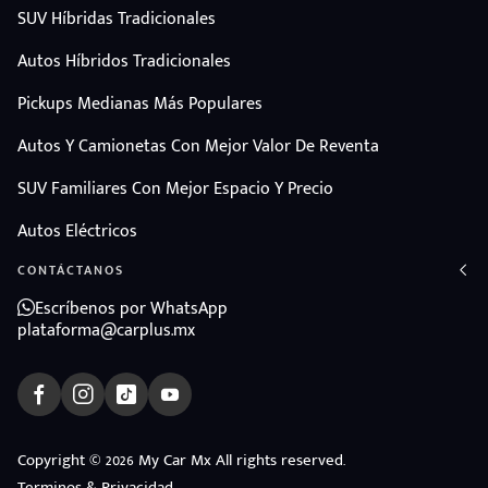
SUV Híbridas Tradicionales
Autos Híbridos Tradicionales
Pickups Medianas Más Populares
Autos Y Camionetas Con Mejor Valor De Reventa
SUV Familiares Con Mejor Espacio Y Precio
Autos Eléctricos
CONTÁCTANOS
Escríbenos por WhatsApp
plataforma@carplus.mx
ndo
Copyright © 2026 My Car Mx All rights reserved.
Terminos & Privacidad