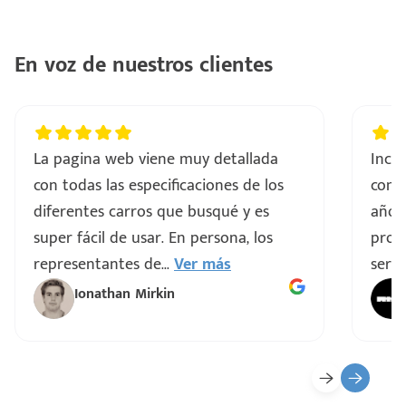
ntes
..
En voz de nuestros clientes
a
vo
La pagina web viene muy detallada
Incre
con todas las especificaciones de los
comp
ar
diferentes carros que busqué y es
años
super fácil de usar. En persona, los
proce
representantes de
...
Ver más
servi
Ionathan Mirkin
o
ado)