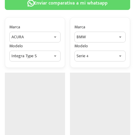
Enviar comparativa a mi whatsapp
Marca
Marca
ACURA
BMW
 tu
Modelo
Modelo
tiva
Integra Type S
Serie 4
ada.
n
z?
n
n Hey
ede
 una
édito