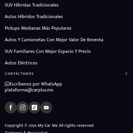
SUV Híbridas Tradicionales
Autos Híbridos Tradicionales
Pickups Medianas Más Populares
Autos Y Camionetas Con Mejor Valor De Reventa
SUV Familiares Con Mejor Espacio Y Precio
Autos Eléctricos
CONTÁCTANOS
Escríbenos por WhatsApp
plataforma@carplus.mx
ndo
Copyright © 2026 My Car Mx All rights reserved.
amos
Terminos & Privacidad