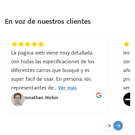
..
En voz de nuestros clientes
a
vo
La pagina web viene muy detallada
Incre
con todas las especificaciones de los
comp
ar
diferentes carros que busqué y es
años
super fácil de usar. En persona, los
proce
representantes de
...
Ver más
servi
Ionathan Mirkin
o
ado)