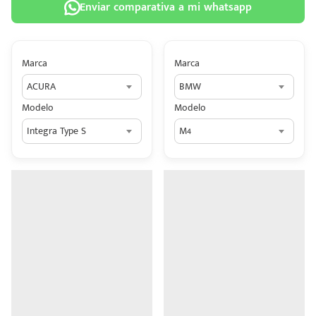
Enviar comparativa a mi whatsapp
Marca
Marca
ACURA
BMW
 tu
Modelo
Modelo
tiva
Integra Type S
M4
ada.
n
z?
n
n Hey
ede
 una
édito