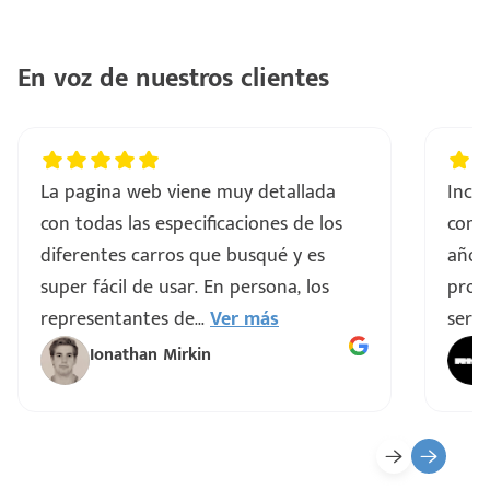
En voz de nuestros clientes
La pagina web viene muy detallada
Incre
con todas las especificaciones de los
comp
diferentes carros que busqué y es
años
super fácil de usar. En persona, los
proce
representantes de
...
Ver más
servi
Ionathan Mirkin