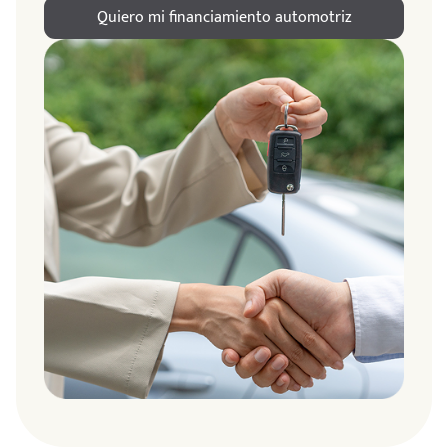
Quiero mi financiamiento automotriz
ndo
amos
de