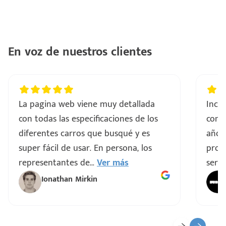
En voz de nuestros clientes
La pagina web viene muy detallada
Incre
con todas las especificaciones de los
comp
diferentes carros que busqué y es
años
super fácil de usar. En persona, los
proce
representantes de
...
Ver más
servi
Ionathan Mirkin