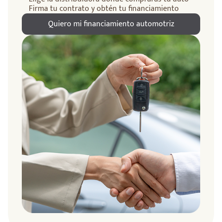
Firma tu contrato y obtén tu financiamiento
Quiero mi financiamiento automotriz
ndo
amos