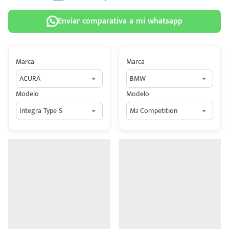
Enviar comparativa a mi whatsapp
Marca
Marca
 tu
ACURA
BMW
tiva
Modelo
Modelo
ada.
Integra Type S
M3 Competition
n
z?
n
n Hey
ede
 una
édito