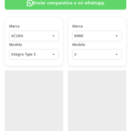
Enviar comparativa a mi whatsapp
Marca
Marca
ACURA
BMW
 tu
Modelo
Modelo
tiva
Integra Type S
i7
ada.
n
z?
n
n Hey
ede
 una
édito