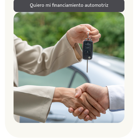
Quiero mi financiamiento automotriz
ndo
amos
de