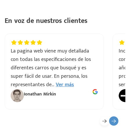
En voz de nuestros clientes
La pagina web viene muy detallada
Incre
con todas las especificaciones de los
comp
diferentes carros que busqué y es
años
super fácil de usar. En persona, los
proce
representantes de
...
Ver más
servi
Ionathan Mirkin