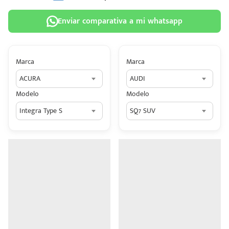
Enviar comparativa a mi whatsapp
Marca
Marca
 tu
ACURA
AUDI
tiva
Modelo
Modelo
ada.
Integra Type S
SQ7 SUV
n
z?
n
n Hey
ede
 una
édito