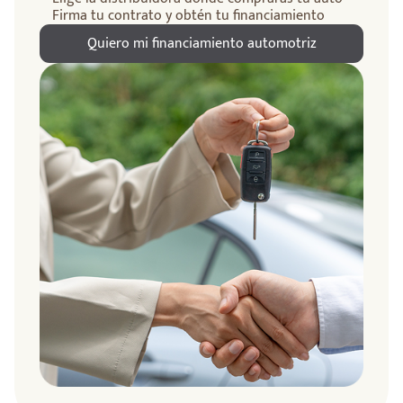
Firma tu contrato y obtén tu financiamiento
Quiero mi financiamiento automotriz
ndo
amos