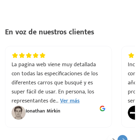
En voz de nuestros clientes
La pagina web viene muy detallada
Incre
con todas las especificaciones de los
comp
diferentes carros que busqué y es
años
super fácil de usar. En persona, los
proce
representantes de
...
Ver más
servi
Ionathan Mirkin