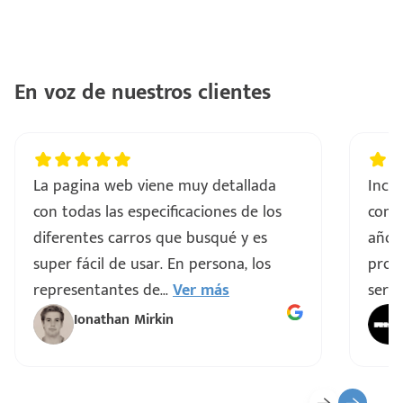
En voz de nuestros clientes
La pagina web viene muy detallada
Incre
con todas las especificaciones de los
comp
diferentes carros que busqué y es
años
super fácil de usar. En persona, los
proce
representantes de
...
Ver más
servi
Ionathan Mirkin