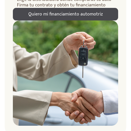
Firma tu contrato y obtén tu financiamiento
Quiero mi financiamiento automotriz
ndo
amos