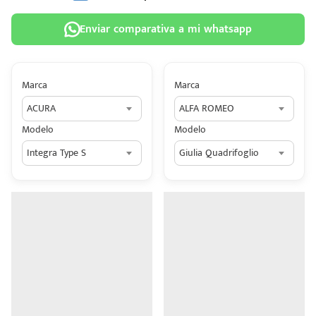
Enviar comparativa a mi whatsapp
Marca
Marca
 tu
ACURA
ALFA ROMEO
tiva
Modelo
Modelo
ada.
Integra Type S
Giulia Quadrifoglio
n
z?
n
n Hey
ede
 una
édito