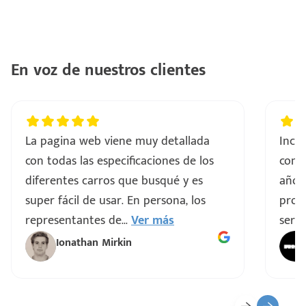
con
ntes
..
En voz de nuestros clientes
a
vo
La pagina web viene muy detallada
Incre
con todas las especificaciones de los
comp
ar
diferentes carros que busqué y es
años
super fácil de usar. En persona, los
proce
representantes de
...
Ver más
servi
Ionathan Mirkin
o
ado)