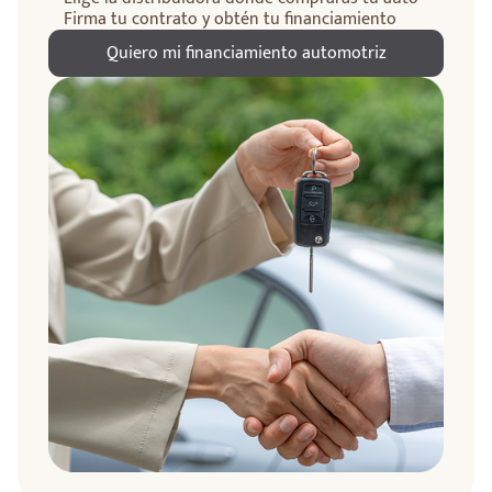
Firma tu contrato y obtén tu financiamiento
Quiero mi financiamiento automotriz
ndo
amos