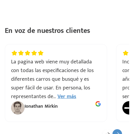
En voz de nuestros clientes
La pagina web viene muy detallada
Incre
con todas las especificaciones de los
comp
diferentes carros que busqué y es
años
super fácil de usar. En persona, los
proce
representantes de
...
Ver más
servi
Ionathan Mirkin