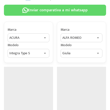
Enviar comparativa a mi whatsapp
Marca
Marca
 tu
ACURA
ALFA ROMEO
tiva
Modelo
Modelo
ada.
Integra Type S
Giulia
n
z?
n
n Hey
ede
 una
édito