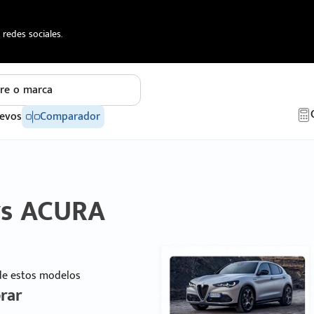
redes sociales.
re o marca
evos
Comparador
vs ACURA
 de estos modelos
rar