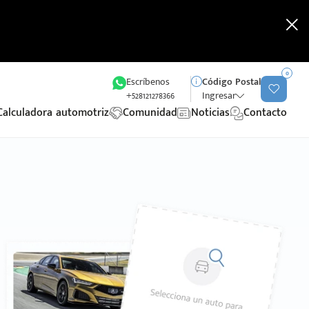
0
Escríbenos
Código Postal
+528121278366
Ingresar
Calculadora automotriz
Comunidad
Noticias
Contacto