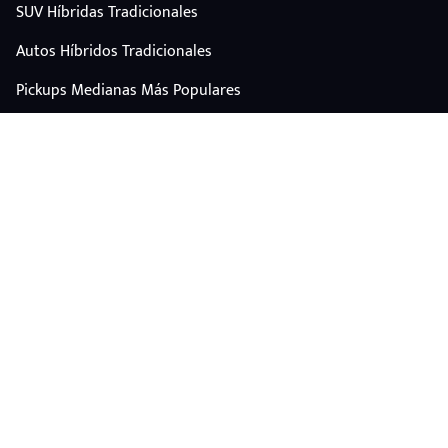
SUV Híbridas Tradicionales
Autos Híbridos Tradicionales
Pickups Medianas Más Populares
Autos Y Camionetas Con Mejor Valor De Reventa
SUV Familiares Con Mejor Espacio Y Precio
Autos Eléctricos
CONTÁCTANOS
Escríbenos por WhatsApp
plataforma@carplus.mx
Copyright © 2026 My Car Mx All rights reserved.
Terminos & Privacidad