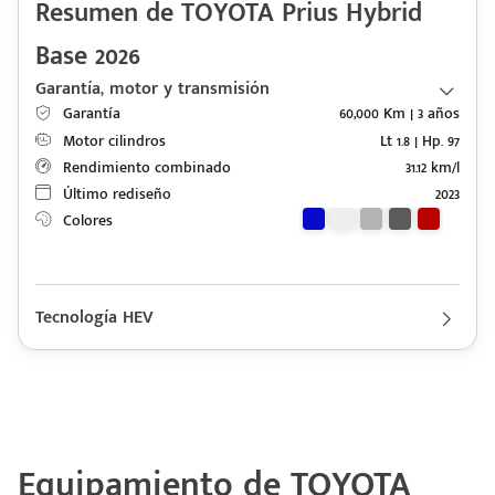
Resumen de TOYOTA Prius Hybrid
Base 2026
Garantía, motor y transmisión
Garantía
60,000 Km | 3 años
Motor cilindros
Lt 1.8 | Hp. 97
Rendimiento combinado
31.12 km/l
Último rediseño
2023
Colores
Tecnología HEV
Descripción de funcionamiento motorización TOYOTA Prius
Hybrid 2026
Motor eléctrico tipo sincrónico de 13,500 rpm con imanes
permanentes, Voltaje máximo de 600 V AC, Potencia 94 HP, una
batería híbrida Ion Litio con un voltaje de 207.2 V y capacidad
Equipamiento de TOYOTA
de 3.6 (A/h)