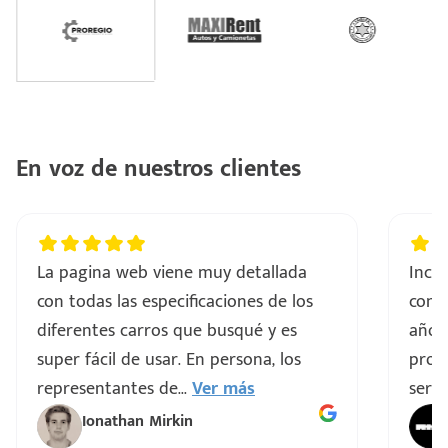
En voz de nuestros clientes
La pagina web viene muy detallada
Incre
con todas las especificaciones de los
comp
diferentes carros que busqué y es
años
super fácil de usar. En persona, los
proce
representantes de
...
Ver más
servi
Ionathan Mirkin