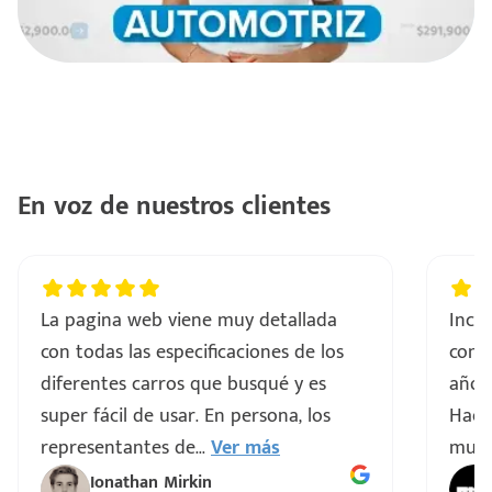
e
En voz de nuestros clientes
seña
La pagina web viene muy detallada
Incre
con todas las especificaciones de los
comp
diferentes carros que busqué y es
años 
super fácil de usar. En persona, los
Hacen
representantes de
...
Ver más
muy 
Ionathan Mirkin