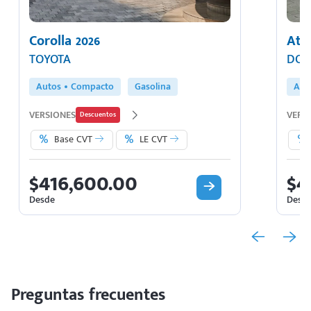
Corolla 2026
Att
TOYOTA
DOD
Autos
Compacto
Gasolina
Aut
VERSIONES
VERS
Descuentos
Base CVT
LE CVT
$416,600.00
$4
Desde
Desd
Preguntas frecuentes