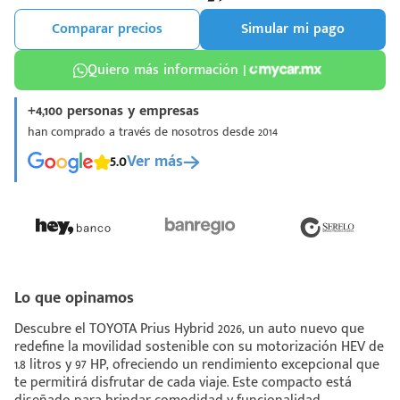
Comparar precios
Simular mi pago
Quiero más información |
+4,100 personas y empresas
¡Espera!
han comprado a través de nosotros desde 2014
e enviar tu cotización
5.0
Ver más
 que conozcas nuestro
e
Análisis Personalizado
un asesor te guiará
u proceso para que
 la mejor desición.
Lo que opinamos
Descubre el TOYOTA Prius Hybrid 2026, un auto nuevo que
redefine la movilidad sostenible con su motorización HEV de
1.8 litros y 97 HP, ofreciendo un rendimiento excepcional que
te permitirá disfrutar de cada viaje. Este compacto está