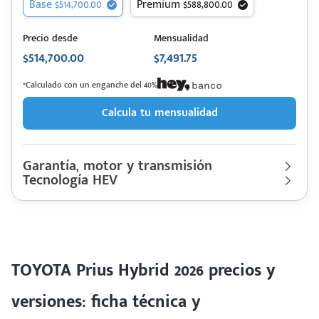
Base $514,700.00
Premium $588,800.00
Precio desde
Mensualidad
$514,700.00
$7,491.75
*Calculado con un enganche del 40%
Calcula tu mensualidad
Garantía, motor y transmisión
Tecnología HEV
Garantía
60,000 Km | 3 años
Motor cilindros
Lt 1.8 | Hp. 97
TOYOTA
Descripción de funcionamiento motorización
Prius
Rendimiento combinado
31.12 km/l
Hybrid 2026
Último rediseño
2023
Motor eléctrico tipo sincrónico de 13,500 rpm con imanes
Colores disponibles
permanentes, Voltaje máximo de 600 V AC, Potencia 94 HP, una
TOYOTA Prius Hybrid 2026 precios y
batería híbrida Ion Litio con un voltaje de 207.2 V y capacidad
de 3.6 (A/h)
versiones: ficha técnica y