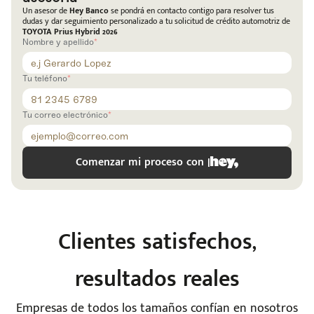
Código
Escríbenos
Un asesor de
Hey Banco
se pondrá en contacto contigo para resolver tus
Postal
dudas y dar seguimiento personalizado a tu solicitud de crédito automotriz de
+528121278366
TOYOTA Prius Hybrid 2026
Ingresar
Nombre y apellido
Tu teléfono
Tu correo electrónico
Comenzar mi proceso con |
Clientes satisfechos,
resultados reales
Empresas de todos los tamaños confían en nosotros