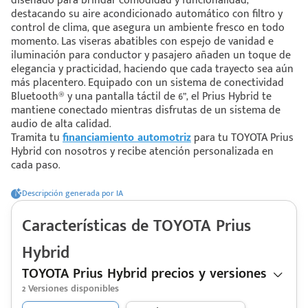
diseñado para brindar comodidad y funcionalidad,
destacando su aire acondicionado automático con filtro y
control de clima, que asegura un ambiente fresco en todo
 saber más
momento. Las viseras abatibles con espejo de vanidad e
iluminación para conductor y pasajero añaden un toque de
elegancia y practicidad, haciendo que cada trayecto sea aún
 solo estoy viendo 😀
más placentero. Equipado con un sistema de conectividad
Bluetooth® y una pantalla táctil de 6”, el Prius Hybrid te
mantiene conectado mientras disfrutas de un sistema de
audio de alta calidad.
Tramita tu
financiamiento automotriz
para tu TOYOTA Prius
Hybrid con nosotros y recibe atención personalizada en
cada paso.
Descripción generada por IA
Características de
TOYOTA
Prius
Hybrid
TOYOTA Prius Hybrid precios y versiones
2
Versiones disponibles