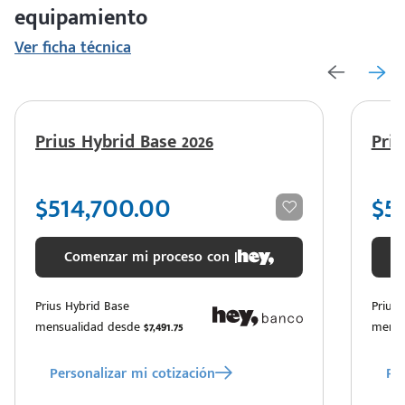
equipamiento
Ver ficha técnica
Prius Hybrid Base 2026
Pri
$514,700.00
$5
Comenzar mi proceso con |
Prius Hybrid Base
Prius
mensualidad desde
$7,491.75
mensu
Personalizar mi cotización
Per