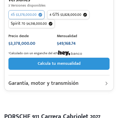
3
Versiones disponibles
4S $3,378,000.00
4 GTS $3,828,000.00
Spirit 70 $4,518,000.00
Precio desde
Mensualidad
$3,378,000.00
$49,168.74
*Calculado con un enganche del 40%
Calcula tu mensualidad
Garantía, motor y transmisión
Garantía
200,000 Km | 15 años
Motor cilindros
Lt 2.9 | Hp. 480
Rendimiento combinado
10.90 km/l
Último rediseño
2025
Colores disponibles
PORSCHE 911 Carrera Cabriolet 2027