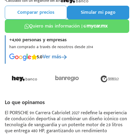
*Calculado con un enganche del 40%
Comparar precios
Simular mi pago
Quiero más información |
+4,100 personas y empresas
¡Espera!
han comprado a través de nosotros desde 2014
e enviar tu cotización
5.0
Ver más
 que conozcas nuestro
e
Análisis Personalizado
un asesor te guiará
u proceso para que
 la mejor desición.
Lo que opinamos
El PORSCHE 911 Carrera Cabriolet 2027 redefine la experiencia
de conducción deportiva al combinar un diseño icónico con
tecnología de vanguardia y un potente motor de 2.9 litros
que entrega 480 HP, garantizando un rendimiento