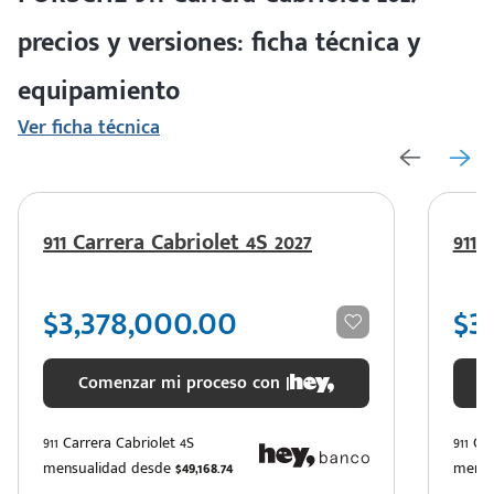
precios y versiones: ficha técnica y
equipamiento
Ver ficha técnica
911 Carrera Cabriolet 4S 2027
911 
$3,378,000.00
$3
Comenzar mi proceso con |
911 Carrera Cabriolet 4S
911 Ca
mensualidad desde
$49,168.74
mensu