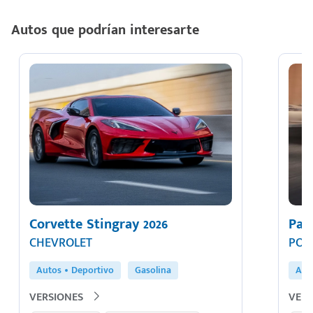
Autos que podrían interesarte
Corvette Stingray 2026
Pan
CHEVROLET
POR
Autos
Deportivo
Gasolina
Aut
VERSIONES
VERS