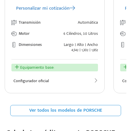
Personalizar mi cotización
Per
Transmisión
Automática
T
Motor
6 Cilindros, 3.0 Litros
M
Dimensiones
Largo | Alto | Ancho
D
4,542 | 1,302 | 1,852
Equipamiento base:
E
Configurador oficial
Confi
Ver todos los modelos de PORSCHE