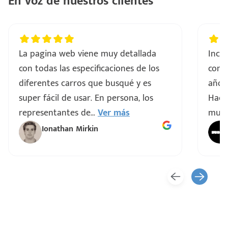
En voz de nuestros clientes
La pagina web viene muy detallada
Incre
con todas las especificaciones de los
comp
diferentes carros que busqué y es
años 
super fácil de usar. En persona, los
Hacen
representantes de
...
Ver más
muy 
Ionathan Mirkin