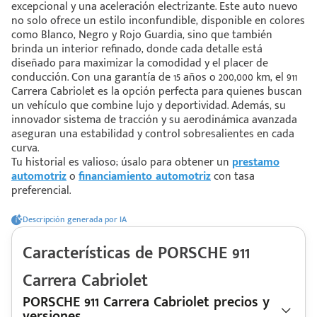
excepcional y una aceleración electrizante. Este auto nuevo
no solo ofrece un estilo inconfundible, disponible en colores
como Blanco, Negro y Rojo Guardia, sino que también
 saber más
brinda un interior refinado, donde cada detalle está
diseñado para maximizar la comodidad y el placer de
 solo estoy viendo 😀
conducción. Con una garantía de 15 años o 200,000 km, el 911
Carrera Cabriolet es la opción perfecta para quienes buscan
un vehículo que combine lujo y deportividad. Además, su
innovador sistema de tracción y su aerodinámica avanzada
aseguran una estabilidad y control sobresalientes en cada
curva.
Tu historial es valioso; úsalo para obtener un
prestamo
automotriz
o
financiamiento automotriz
con tasa
preferencial.
Descripción generada por IA
Características de
PORSCHE
911
Carrera Cabriolet
PORSCHE 911 Carrera Cabriolet precios y
versiones