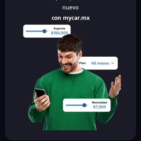
nuevo
con mycar.mx
eña