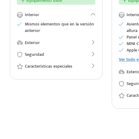
Equipamiento base:
Equipa
Interior
Interio
Mismos elementos que en la versión
Asient
anterior
altura.
e
Panel 
Exterior
MINI C
Apple 
Seguridad
Ver todo e
Características especiales
Exteri
Segur
seña
Caract