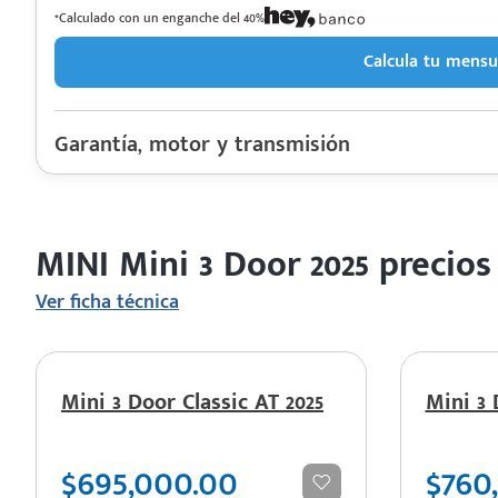
*Calculado con un enganche del 40%
Calcula tu mensu
 saber más
 solo estoy viendo 😀
Garantía, motor y transmisión
Garantía
Motor cilindros
Rendimiento combinado
MINI Mini 3 Door 2025 precios
Último rediseño
Colores disponibles
Ver ficha técnica
Mini 3 Door Classic AT 2025
Mini 3 
$695,000.00
$760