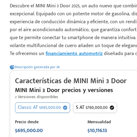
Descubre el MINI Mini 3 Door 2025, un auto nuevo que combi
excepcional. Equipado con un potente motor de gasolina, disp
experiencia de conducción dinámica y eficiente, con un rend
por el aire acondicionado automático, que garantiza confort e
que te permite conectar tu smartphone de manera intuitiva. L
¡Espera!
volante multifuncional de cuero añaden un toque de eleganci
Te ofrecemos un
financiamiento automotriz
diseñado para c
e enviar tu cotización
 que conozcas nuestro
Descripción generada por IA
e
Análisis Personalizado
un asesor te guiará
Características de
MINI
Mini 3 Door
u proceso para que
MINI Mini 3 Door precios y versiones
 la mejor desición.
2
Versiones disponibles
Classic AT $695,000.00
S AT $760,000.00
Precio desde
Mensualidad
$695,000.00
$10,116.13