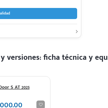
alidad
200,000 Km | 3 años
Lt 1.5T / 2.0T | Hp. 156 / 204
19.9 / 18.7 km/l
 y versiones: ficha técnica y e
2025
Door S AT 2025
,000.00