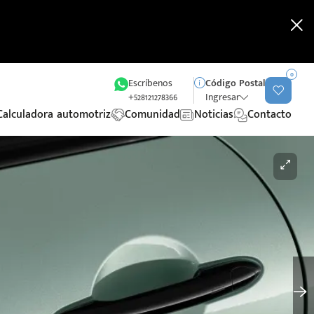
0
Escríbenos
Código Postal
+528121278366
Ingresar
Calculadora automotriz
Comunidad
Noticias
Contacto