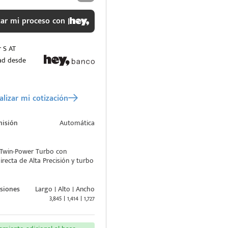
r mi proceso con |
r S AT
ad desde
lizar mi cotización
misión
Automática
s Twin-Power Turbo con
irecta de Alta Precisión y turbo
siones
Largo | Alto | Ancho
3,845 | 1,414 | 1,727