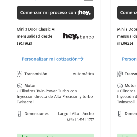
Comenzar mi proceso con |
Comenza
Mini 3 Door Classic AT
Mini 3 Doo
mensualidad desde
mensualid
$10,116.13
$11,062.24
Personalizar mi cotización
Persona
Transmisión
Automática
Trans
Motor
Motor
3 Cilindros Twin-Power Turbo con
3 Cilindro
Inyección directa de Alta Precisión y turbo
Inyección d
Twinscroll
Twinscroll
Dimensiones
Largo | Alto | Ancho
Dimen
3,845 | 1,414 | 1,727