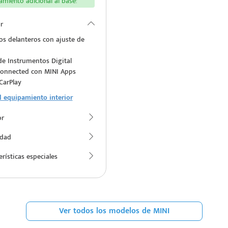
miento adicional al base:
r
os delanteros con ajuste de
de Instrumentos Digital
onnected con MINI Apps
CarPlay
l equipamiento interior
or
idad
erísticas especiales
Ver todos los modelos de MINI