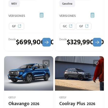
MEV
Gasolina
VERSIONES
VERSIONES
GF
GC
GF
$699,900.00
$329,990.00
Desde
Desde
GEELY
GEELY
Okavango 2026
Coolray Plus 2026