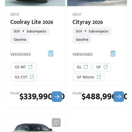
GEELY
GEELY
Coolray Lite 2026
Cityray 2026
SUV
Subcompacto
SUV
Subcompacto
Gasolina
Gasolina
VERSIONES
VERSIONES
GS MT
GL
GF
GS CVT
GF Bitono
$339,990.00
$488,990.00
Desde
Desde
puesto