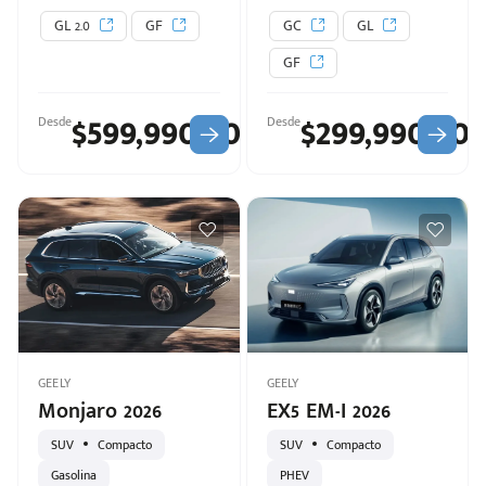
GL 2.0
GF
GC
GL
GF
$599,990.00
$299,990.00
Desde
Desde
GEELY
GEELY
Monjaro 2026
EX5 EM-I 2026
SUV
Compacto
SUV
Compacto
Gasolina
PHEV