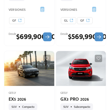
VERSIONES
VERSIONES
GF
GL
GF
$699,900.00
$569,990.00
Desde
Desde
GEELY
GEELY
Escríbenos
EX5 2026
GX3 PRO 2026
Código
+528121278366
Postal
SUV
Compacto
SUV
Subcompacto
Ingresar