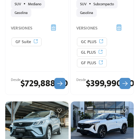
SUV
Mediano
SUV
Subcompacto
Gasolina
Gasolina
VERSIONES
VERSIONES
GF Suite
GC PLUS
GL PLUS
GF PLUS
$729,888.00
$399,990.00
Desde
Desde
d