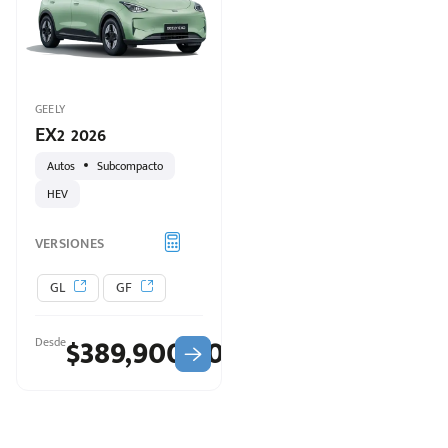
ado:
GEELY
EX2 2026
Autos
Subcompacto
HEV
VERSIONES
GL
GF
$389,900.00
Desde