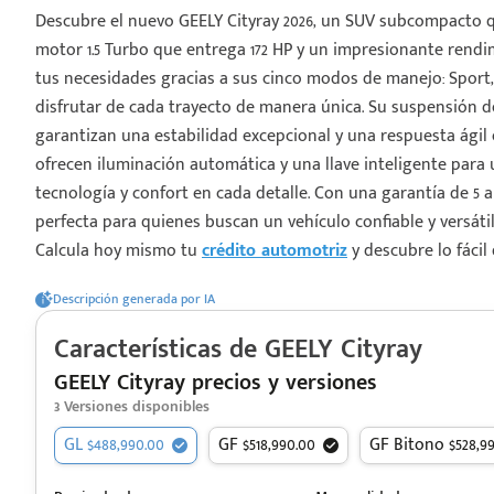
Descubre el nuevo GEELY Cityray 2026, un SUV subcompacto q
motor 1.5 Turbo que entrega 172 HP y un impresionante rendim
tus necesidades gracias a sus cinco modos de manejo: Sport,
disfrutar de cada trayecto de manera única. Su suspensión d
garantizan una estabilidad excepcional y una respuesta ágil 
¡Espera!
ofrecen iluminación automática y una llave inteligente para 
tecnología y confort en cada detalle. Con una garantía de 5 a
e enviar tu cotización
perfecta para quienes buscan un vehículo confiable y versátil
 que conozcas nuestro
Calcula hoy mismo tu
crédito automotriz
y descubre lo fácil
e
Análisis Personalizado
un asesor te guiará
Descripción generada por IA
u proceso para que
 la mejor desición.
Características de
GEELY
Cityray
GEELY Cityray precios y versiones
3
Versiones disponibles
GL $488,990.00
GF $518,990.00
GF Bitono $528,9