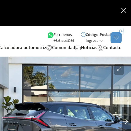
0
Escríbenos
Código Postal
+528121278366
Ingresar
Calculadora automotriz
Comunidad
Noticias
Contacto