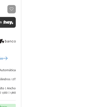
n |
ón
Automática
ilindros 1.5T
Alto | Ancho
| 1,650 | 1,865
base: