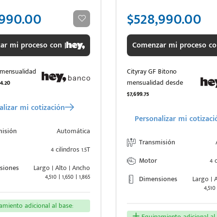
,990.00
$528,990.00
r mi proceso con |
Comenzar mi proceso co
 mensualidad
Cityray GF Bitono
54.20
mensualidad desde
$7,699.75
lizar mi cotización
Personalizar mi cotizaci
misión
Automática
Transmisión
4 cilindros 1.5T
Motor
4 c
siones
Largo | Alto | Ancho
4,510 | 1,650 | 1,865
Dimensiones
Largo | 
4,510 
miento adicional al base:
Equipamiento adicional al 