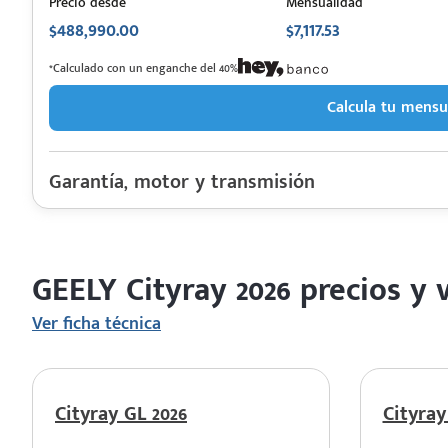
Precio desde
Mensualidad
$488,990.00
$7,117.53
 saber más
*Calculado con un enganche del 40%
Calcula tu mensu
 solo estoy viendo 😀
Garantía, motor y transmisión
Garantía
Motor cilindros
Rendimiento combinado
GEELY Cityray 2026 precios y 
Último rediseño
Colores disponibles
Ver ficha técnica
Cityray GL 2026
Cityray