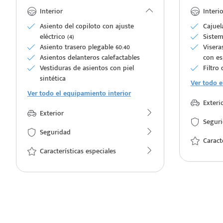
Interior
Interio
Asiento del copiloto con ajuste
Cajuel
eléctrico (4)
Sistem
Asiento trasero plegable 60:40
Visera
e
Asientos delanteros calefactables
con es
Vestiduras de asientos con piel
Filtro
sintética
Ver todo e
Ver todo el equipamiento interior
Exteri
Exterior
Segur
Seguridad
seña
Caract
Características especiales