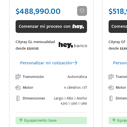
$488,990.00
$518
Comenzar mi proceso con |
Comenza
Cityray GL mensualidad
Cityray GF
desde
$7,117.53
desde
$7,5
Personalizar mi cotización
Persona
Transmisión
Automática
Trans
Motor
4 cilindros 1.5T
Motor
Dimensiones
Largo | Alto | Ancho
Dimen
4,510 | 1,650 | 1,865
Equipamiento base:
Equipa