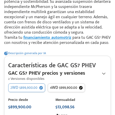
potencia y sostenibilidad. Su avanzada suspensión delantera
independiente McPherson y la suspensión trasera
independiente multilink garantizan una estabilidad
 saber más
excepcional y un manejo ágil en cualquier terreno. Además,
cuenta con frenos de disco ventilados y un sistema de
 solo estoy viendo 😀
dirección asistida eléctrica que se adapta a la velocidad,
ofreciendo una conducción cómoda y segura.
Tramita tu
financiamiento automotriz
para tu GAC GS7 PHEV
con nosotros y recibe atención personalizada en cada paso.
Descripción generada por IA
Características de
GAC
GS7 PHEV
GAC GS7 PHEV precios y versiones
2
Versiones disponibles
2WD $899,900.00
4WD $999,900.00
Precio desde
Mensualidad
$899,900.00
$13,098.56