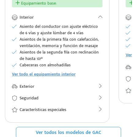
Equipamiento base:
E
Interior
In
Asiento del conductor con ajuste eléctrico
Si
de 6 vías y ajuste lúmbar de 4 vías
Vo
Asientos de la primera fila con calefacción,
Ci
ventilación, memoria y función de masaje
HU
Asientos de la segunda fila con reclinación
Ver t
de hasta 137°
Cabeceras con almohadillas
Ex
Ver todo el equipamiento interior
S
Exterior
Ca
Seguridad
Características especiales
Ver todos los modelos de GAC