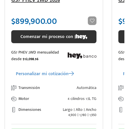
GS7 PHEV 2WD 2026
GS7
$899,900.00
$9
Comenzar mi proceso con |
GS7 PHEV 2WD mensualidad
GS7 P
desde
$13,098.56
desd
Personalizar mi cotización
Per
Transmisión
Automática
T
Motor
4 cilindros 1.5L TG
M
Dimensiones
Largo | Alto | Ancho
D
4,900 | 1,780 | 1,950