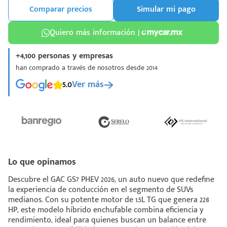
Comparar precios
Simular mi pago
Quiero más información |
+4,100 personas y empresas
han comprado a través de nosotros desde 2014
¡Espera!
5.0
Ver más
e enviar tu cotización
 que conozcas nuestro
e
Análisis Personalizado
un asesor te guiará
u proceso para que
 la mejor desición.
Lo que opinamos
Descubre el GAC GS7 PHEV 2026, un auto nuevo que redefine
la experiencia de conducción en el segmento de SUVs
medianos. Con su potente motor de 1.5L TG que genera 228
HP, este modelo híbrido enchufable combina eficiencia y
rendimiento, ideal para quienes buscan un balance entre