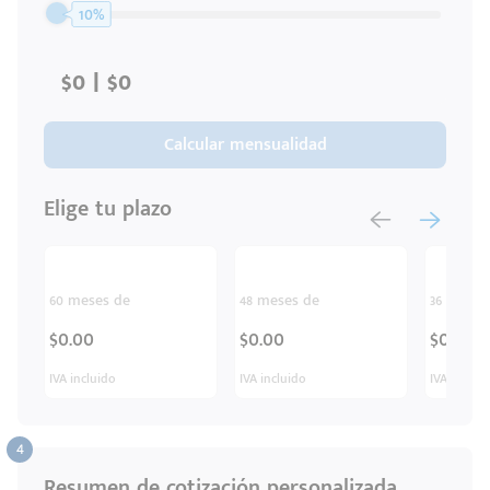
Código
Escríbenos
10%
Postal
+528121278366
Ingresar
Calcular mensualidad
Elige tu plazo
60 meses de
48 meses de
36 meses
$0.00
$0.00
$0.00
IVA incluido
IVA incluido
IVA inclui
Resumen de cotización personalizada