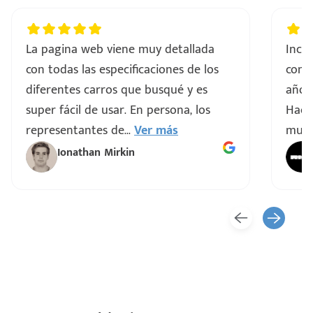
La pagina web viene muy detallada
Incre
con todas las especificaciones de los
comp
diferentes carros que busqué y es
años 
super fácil de usar. En persona, los
Hacen
representantes de
...
Ver más
muy 
Ionathan Mirkin