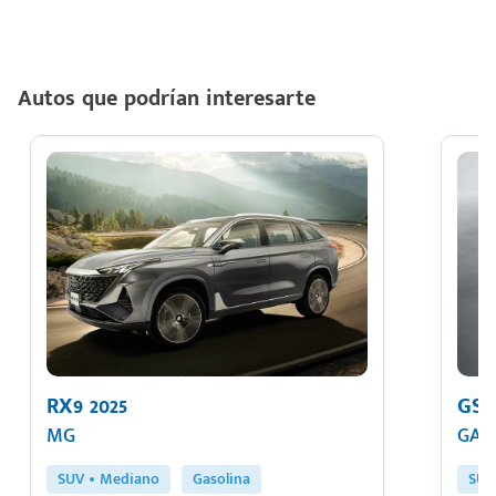
Autos que podrían interesarte
RX9 2025
GS8
MG
GAC
SUV
Mediano
Gasolina
SUV