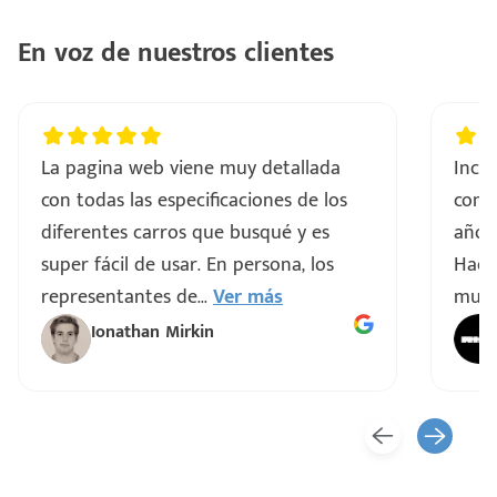
En voz de nuestros clientes
e
La pagina web viene muy detallada
Incre
con todas las especificaciones de los
comp
diferentes carros que busqué y es
años 
super fácil de usar. En persona, los
Hacen
seña
representantes de
...
Ver más
muy 
Ionathan Mirkin