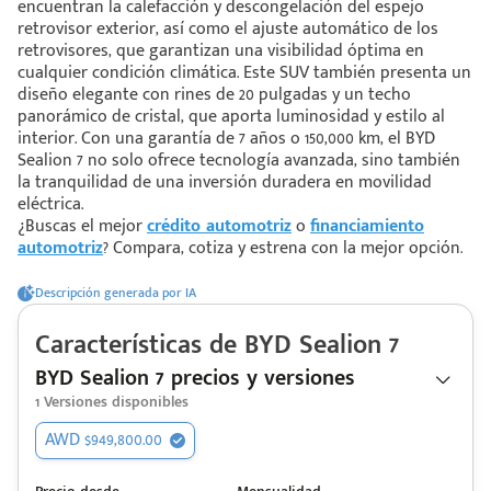
encuentran la calefacción y descongelación del espejo
retrovisor exterior, así como el ajuste automático de los
retrovisores, que garantizan una visibilidad óptima en
 saber más
cualquier condición climática. Este SUV también presenta un
diseño elegante con rines de 20 pulgadas y un techo
 solo estoy viendo 😀
panorámico de cristal, que aporta luminosidad y estilo al
interior. Con una garantía de 7 años o 150,000 km, el BYD
Sealion 7 no solo ofrece tecnología avanzada, sino también
la tranquilidad de una inversión duradera en movilidad
eléctrica.
¿Buscas el mejor
crédito automotriz
o
financiamiento
automotriz
? Compara, cotiza y estrena con la mejor opción.
Descripción generada por IA
Características de
BYD
Sealion 7
BYD Sealion 7 precios y versiones
1
Versiones disponibles
AWD $949,800.00