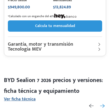
Precio desde
Mensualidad
$949,800.00
$13,824.89
*Calculado con un enganche del 40%
Calcula tu mensualidad
Garantía, motor y transmisión
Tecnología MEV
Garantía
150,000 Km | 7 años
Motor cilindros
Lt Eléctrico | Hp. 214
BYD
Descripción de funcionamiento motorización
Sealion 7
Rendimiento combinado
0 km/l
2026
Último rediseño
2025
Motor eléctrico, Batería blade, 456 km de autonomía y
Colores disponibles
capacidad de 82.5 (kWh)
BYD Sealion 7 2026 precios y versiones:
ficha técnica y equipamiento
Ver ficha técnica