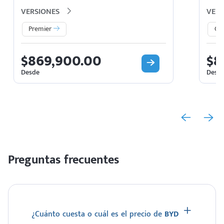
VERSIONES
VERS
Premier
GX
$869,900.00
$8
Desde
Desd
Preguntas frecuentes
¿Cuánto cuesta o cuál es el precio de
BYD