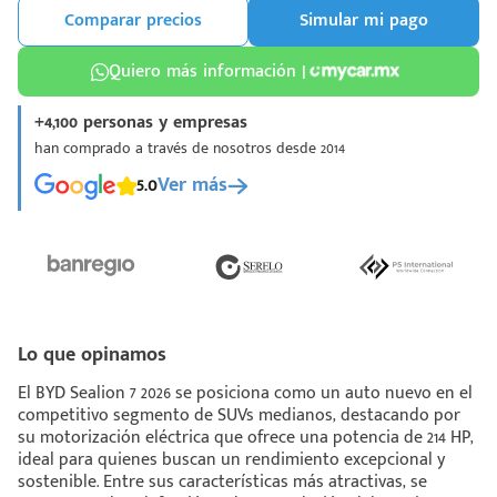
Comparar precios
Simular mi pago
Quiero más información |
+4,100 personas y empresas
han comprado a través de nosotros desde 2014
¡Espera!
5.0
Ver más
e enviar tu cotización
 que conozcas nuestro
e
Análisis Personalizado
un asesor te guiará
u proceso para que
 la mejor desición.
Lo que opinamos
El BYD Sealion 7 2026 se posiciona como un auto nuevo en el
competitivo segmento de SUVs medianos, destacando por
su motorización eléctrica que ofrece una potencia de 214 HP,
ideal para quienes buscan un rendimiento excepcional y
sostenible. Entre sus características más atractivas, se