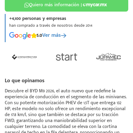
Quiero más información |
+4,100 personas y empresas
han comprado a través de nosotros desde 2014
5.0
Ver más
¡Espera!
e enviar tu cotización
 que conozcas nuestro
e
Análisis Personalizado
un asesor te guiará
Lo que opinamos
u proceso para que
Descubre el BYD M9 2026, el auto nuevo que redefine la
 la mejor desición.
experiencia de conducción en el segmento de las minivanes.
Con su potente motorización PHEV de 1.5T que entrega 132
HP, este modelo no solo ofrece un rendimiento excepcional
de 17.8 km/l, sino que también se destaca por su tracción
FWD, garantizando una maniobrabilidad superior en
cualquier terreno. La comodidad se eleva con la cortina
parasol de techo en la fila delantera, proporcionando un