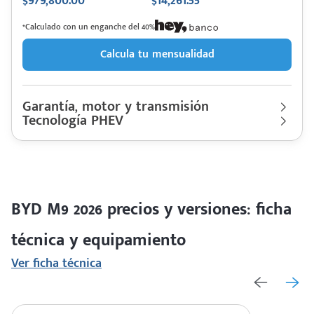
$979,800.00
$14,261.55
*Calculado con un enganche del 40%
Calcula tu mensualidad
Garantía, motor y transmisión
Tecnología PHEV
Garantía
150000 Km | 5 años
BYD
Descripción de funcionamiento motorización
M9 2026
Motor cilindros
Lt 1.5T | Hp. 132
Rendimiento combinado
17.8 km/l
Batería Blade, con capacidad de 20.39(kWh), carga DC 30%-80%
(18min), Autonomía EV NEDC (95km).
Último rediseño
2025
Colores disponibles
BYD M9 2026 precios y versiones: ficha
técnica y equipamiento
Ver ficha técnica