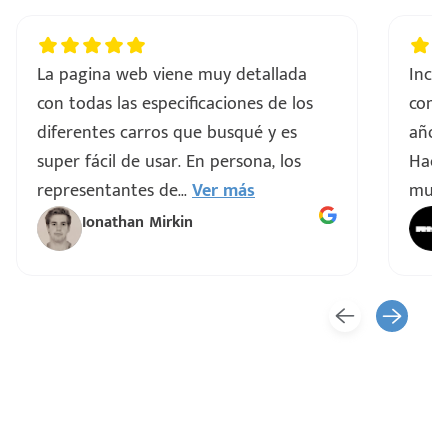
La pagina web viene muy detallada
Incre
con todas las especificaciones de los
comp
e
diferentes carros que busqué y es
años 
super fácil de usar. En persona, los
Hacen
representantes de
...
Ver más
muy 
Ionathan Mirkin
seña