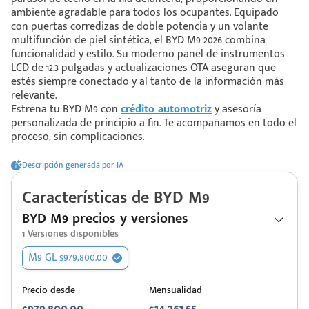
ambiente agradable para todos los ocupantes. Equipado
con puertas corredizas de doble potencia y un volante
multifunción de piel sintética, el BYD M9 2026 combina
 saber más
funcionalidad y estilo. Su moderno panel de instrumentos
LCD de 12.3 pulgadas y actualizaciones OTA aseguran que
 solo estoy viendo 😀
estés siempre conectado y al tanto de la información más
relevante.
Estrena tu BYD M9 con
crédito automotriz
y asesoría
personalizada de principio a fin. Te acompañamos en todo el
proceso, sin complicaciones.
Descripción generada por IA
Características de
BYD
M9
BYD M9 precios y versiones
1
Versiones disponibles
M9 GL $979,800.00
Precio desde
Mensualidad