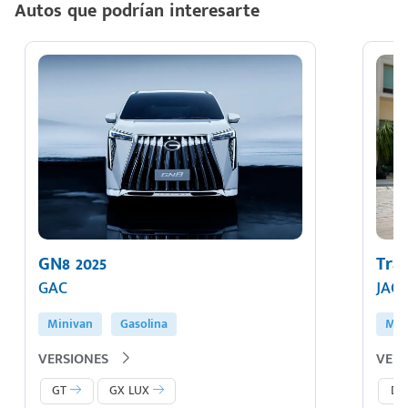
Autos que podrían interesarte
GN8 2025
Tra
GAC
JAC
Minivan
Gasolina
Min
VERSIONES
VERS
GT
GX LUX
Dua