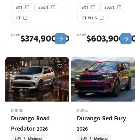
SXT
Sport
SXT
Sport
GT
GT PLUS
$374,900.00
$603,900.00
Desde
Desde
Escríbenos
Código
+528121278366
Postal
Ingresar
DODGE
DODGE
Durango Road
Durango Red Fury
Predator 2026
2026
SUV
Mediano
SUV
Mediano