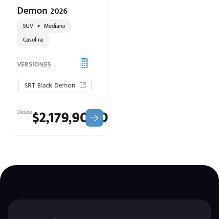
Demon 2026
SUV
Mediano
Gasolina
VERSIONES
SRT Black Demon
d
$2,179,900.00
Desde