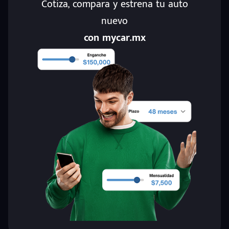
Cotiza, compara y estrena tu auto
nuevo
con mycar.mx
puesto
ado: